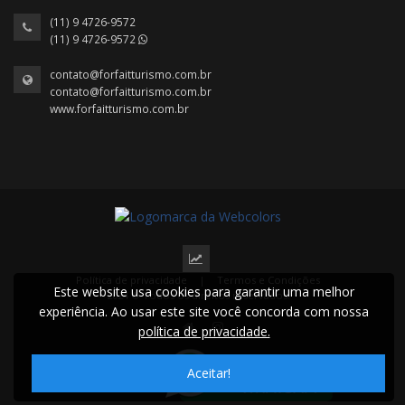
(11) 9 4726-9572
(11) 9 4726-9572
contato@forfaitturismo.com.br
contato@forfaitturismo.com.br
www.forfaitturismo.com.br
Política de privacidade
|
Termos e Condições
Este website usa cookies para garantir uma melhor
2024 © Todos os direitos reservados.
experiência. Ao usar este site você concorda com nossa
política de privacidade.
Aceitar!