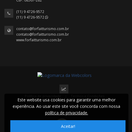
CEP: 08567-282
(11) 9 4726-9572
(11) 9 4726-9572
contato@forfaitturismo.com.br
contato@forfaitturismo.com.br
www.forfaitturismo.com.br
Política de privacidade
|
Termos e Condições
Este website usa cookies para garantir uma melhor
2024 © Todos os direitos reservados.
experiência. Ao usar este site você concorda com nossa
política de privacidade.
Aceitar!