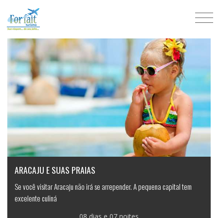
Pacotes nacionais
ARACAJU E SUAS PRAIAS
Se você visitar Aracaju não irá se arrepender. A pequena capital tem
excelente culiná
08 dias e 07 noites